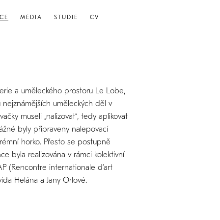
CE
MÉDIA
STUDIE
CV
lerie a uměleckého prostoru Le Lobe,
kou nejznámějších uměleckých děl v
ačky museli „nalizovat“, tedy aplikovat
vážné byly připraveny nalepovací
xtrémní horko. Přesto se postupně
nce byla realizována v rámci kolektivní
P (Rencontre internationale d’art
avida Helána a Jany Orlové.