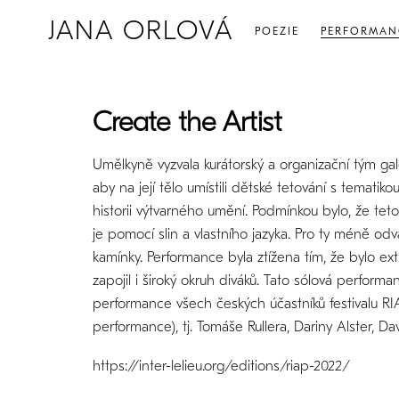
JANA ORLOVÁ
POEZIE
PERFORMAN
Create the Artist
Umělkyně vyzvala kurátorský a organizační tým ga
aby na její tělo umístili dětské tetování s temati
historii výtvarného umění. Podmínkou bylo, že tetov
je pomocí slin a vlastního jazyka. Pro ty méně od
kamínky. Performance byla ztížena tím, že bylo e
zapojil i široký okruh diváků. Tato sólová performa
performance všech českých účastníků festivalu RIA
performance), tj. Tomáše Rullera, Dariny Alster, D
https://inter-lelieu.org/editions/riap-2022/