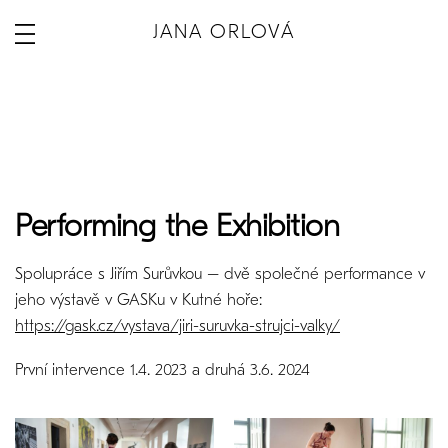
JANA ORLOVÁ
Performing the Exhibition
Spolupráce s Jiřím Surůvkou – dvě společné performance v
jeho výstavě v GASKu v Kutné hoře:
https://gask.cz/vystava/jiri-suruvka-strujci-valky/
První intervence 1.4. 2023 a druhá 3.6. 2024